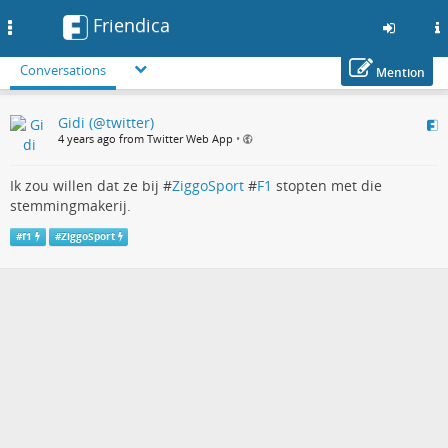
Friendica
Toggle
navigation
Conversations
Mention
Skip
Gidi (@twitter)
to
4 years ago from Twitter Web App
•
main
content
Ik zou willen dat ze bij #
ZiggoSport
#
F1
stopten met die
stemmingmakerij.
#
f1
#
ZiggoSport